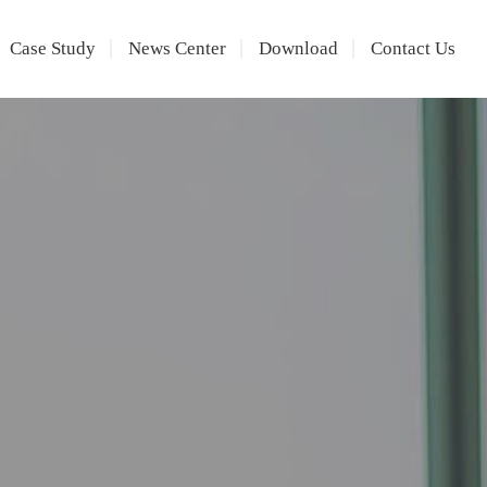
Case Study
News Center
Download
Contact Us